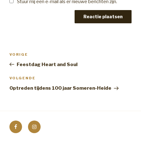
Stuur mij een e-mail als er nieuwe berichten zijn.
Bericht
Vorig
VORIGE
navigatie
bericht
Feestdag Heart and Soul
Volgend
VOLGENDE
bericht
Optreden tijdens 100 jaar Someren-Heide
Facebook
Instagram