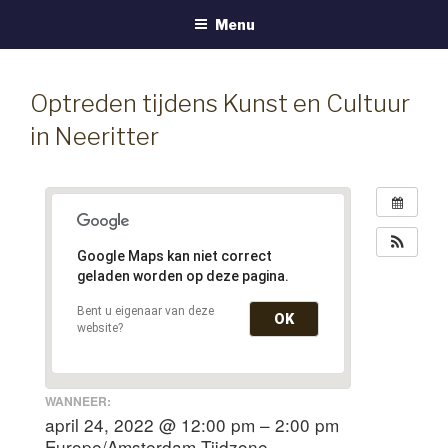
VOCAL GROUP HEART & SOUL
Naar
Menu
de
SOMEREN-HEIDE
inhoud
springen
Optreden tijdens Kunst en Cultuur
in Neeritter
Google Maps kan niet correct
geladen worden op deze pagina.
Bent u eigenaar van deze
OK
website?
WANNEER:
april 24, 2022 @ 12:00 pm – 2:00 pm
Europe/Amsterdam Tijdzone