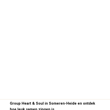
Zing je graag? Kom een keer meezingen bij Vocal
Group Heart & Soul in Someren-Heide en ontdek
hoe leuk samen zingen is.